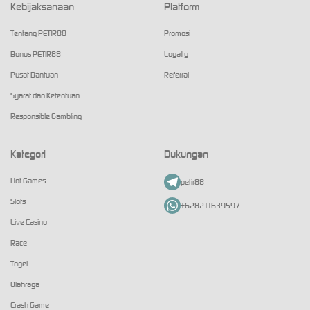
Kebijaksanaan
Platform
Tentang PETIR88
Promosi
Bonus PETIR88
Loyalty
Pusat Bantuan
Referral
Syarat dan Ketentuan
Responsible Gambling
Kategori
Dukungan
Hot Games
petir88
Slots
+628211639597
Live Casino
Race
Togel
Olahraga
Crash Game