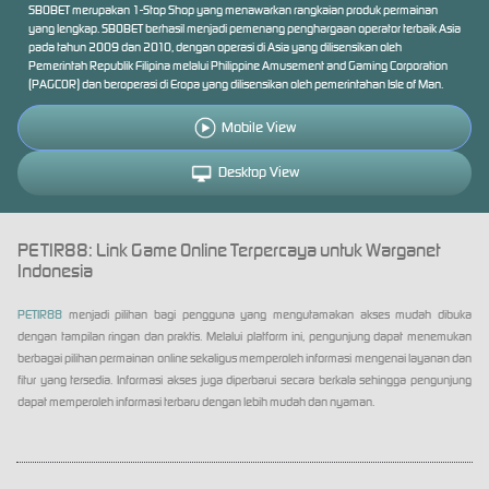
SBOBET merupakan 1-Stop Shop yang menawarkan rangkaian produk permainan
yang lengkap. SBOBET berhasil menjadi pemenang penghargaan operator terbaik Asia
pada tahun 2009 dan 2010, dengan operasi di Asia yang dilisensikan oleh
Pemerintah Republik Filipina melalui Philippine Amusement and Gaming Corporation
(PAGCOR) dan beroperasi di Eropa yang dilisensikan oleh pemerintahan Isle of Man.
Mobile View
Desktop View
PETIR88: Link Game Online Terpercaya untuk Warganet
Indonesia
PETIR88
menjadi pilihan bagi pengguna yang mengutamakan akses mudah dibuka
dengan tampilan ringan dan praktis. Melalui platform ini, pengunjung dapat menemukan
berbagai pilihan permainan online sekaligus memperoleh informasi mengenai layanan dan
fitur yang tersedia. Informasi akses juga diperbarui secara berkala sehingga pengunjung
dapat memperoleh informasi terbaru dengan lebih mudah dan nyaman.