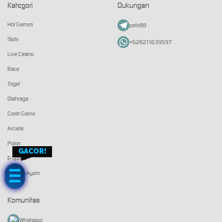
Kategori
Dukungan
Hot Games
petir88
Slots
+628211639597
Live Casino
Race
Togel
Olahraga
Crash Game
Arcade
Poker
GACOR!
E-Sports
Sabung Ayam
Komunitas
Whatsapp