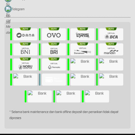
Telegram
* Selama bank maintenance dan bank offline deposit dan penarikan tidak dapat
diproses