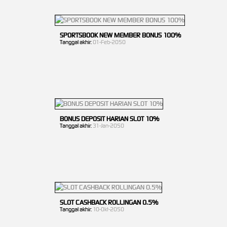
SPORTSBOOK NEW MEMBER BONUS 100%
Tanggal akhir:
01-Feb-2050
BONUS DEPOSIT HARIAN SLOT 10%
Tanggal akhir:
31-Jan-2050
SLOT CASHBACK ROLLINGAN 0.5%
Tanggal akhir:
10-Okt-2050