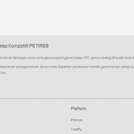
alap Kompetitif PETIR88
nternet. Berbagai macam jenis games seperti games balap, FPS , games strategi,dll sudah tersedia 
iakses lewat berbagai macam device anda. Dapatkan penawaran menarik games terbaru setiap bu
hari.
Platform
Promosi
Loyalty