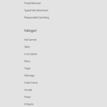
Pusat Bantuan
Syarat dan Ketentuan
Responsible Gambling
Kategori
Hot Games
Slots
Live Casino
Race
Togel
Olahraga
Crash Game
Arcade
Poker
E-Sports