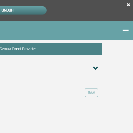
×
UNDUH
Semua Event Provider
Detail