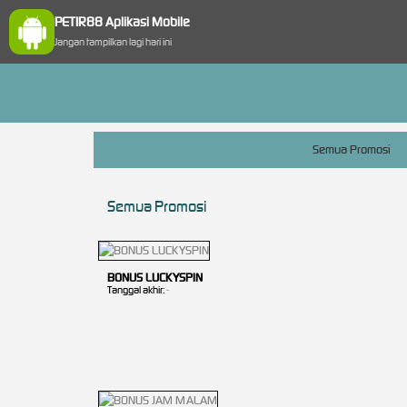
PETIR88 Aplikasi Mobile
Jangan tampilkan lagi hari ini
Semua Promosi
Semua Promosi
BONUS LUCKYSPIN
Tanggal akhir:
-