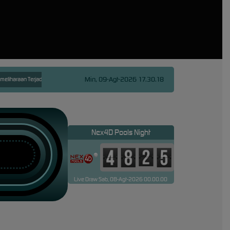
Min, 09-Agt-2026 17.30.18
 Terjadwal: PP Virtual Sports pada 30-Jun-2026 dari 15.00.00 sampai 30-Sep-2026 15.00.00. Se
Nex4D Pools Night
Live Draw Sab, 08-Agt-2026 00.00.00