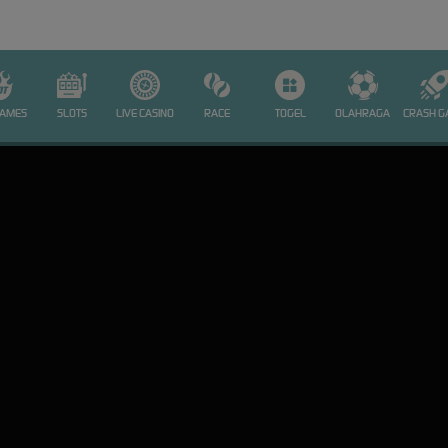
GAMES
SLOTS
LIVE CASINO
RACE
TOGEL
OLAHRAGA
CRASH 