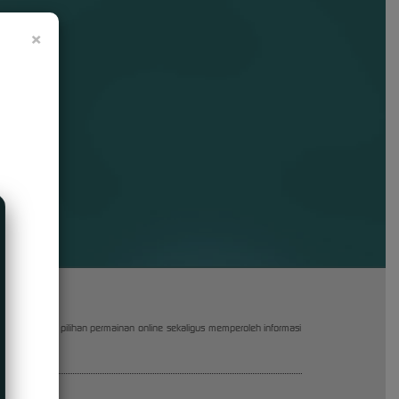
×
Pindai kode
untuk Und
Android A
an berbagai pilihan permainan online sekaligus memperoleh informasi
 nyaman.