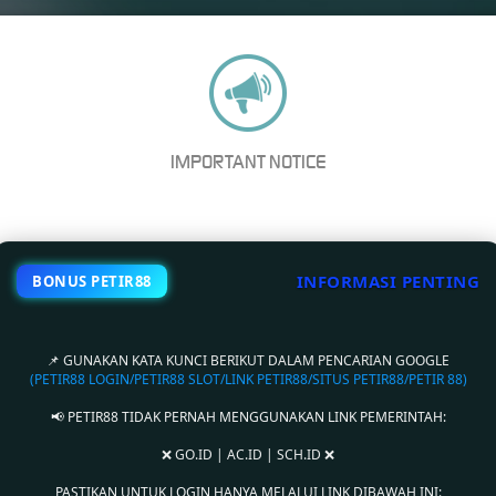
IMPORTANT NOTICE
INFORMASI PENTING
BONUS PETIR88
📌 GUNAKAN KATA KUNCI BERIKUT DALAM PENCARIAN GOOGLE
ganet Indonesia
(PETIR88 LOGIN/PETIR88 SLOT/LINK PETIR88/SITUS PETIR88/PETIR 88)
ibuka dengan tampilan ringan dan praktis. Melalui platform ini, pengunjung dapat menemuk
📢 PETIR88 TIDAK PERNAH MENGGUNAKAN LINK PEMERINTAH:
 secara berkala sehingga pengunjung dapat memperoleh informasi terbaru dengan lebih mudah dan
❌ GO.ID | AC.ID | SCH.ID ❌
PASTIKAN UNTUK LOGIN HANYA MELALUI LINK DIBAWAH INI: