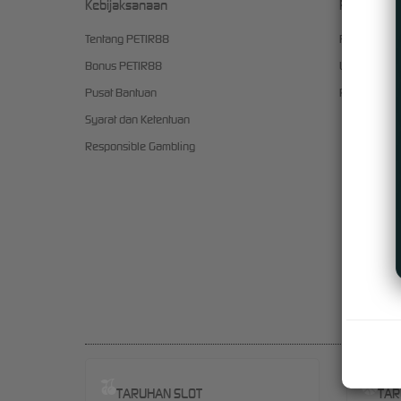
Kebijaksanaan
Platform
Tentang PETIR88
Promosi
Bonus PETIR88
Loyalty
Pusat Bantuan
Referral
Syarat dan Ketentuan
Responsible Gambling
TARUHAN SLOT
TAR