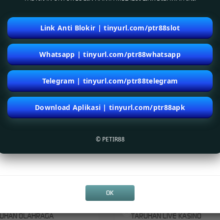
Kategori
Dukungan
Hot Games
petir88
Link Anti Blokir | tinyurl.com/ptr88slot
Slots
+6282
Live Casino
Whatsapp | tinyurl.com/ptr88whatsapp
Race
Telegram | tinyurl.com/ptr88telegram
Togel
Olahraga
Download Aplikasi | tinyurl.com/ptr88apk
Crash Game
Arcade
© PETIR88
Poker
E-Sports
Sabung Ayam
OK
UHAN OLAHRAGA
TARUHAN LIVE KASINO