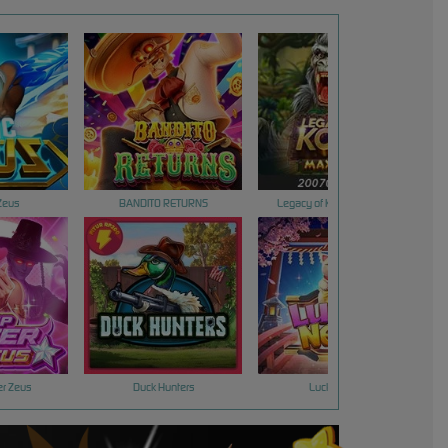
Zeus
BANDITO RETURNS
Legacy of Kong Maxways
r Zeus
Duck Hunters
Lucky Neko