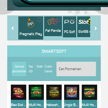
i
i
i
i
i
Facha
Fat Panda
Slot88 x PP
PG Soft
Pragmatic Play
SMARTSOFT
Semua
Top
Slots
Crash
permainan
20
Game
Bao Slot 5X
Multi Hot 100
Habesha Fortune 5
Jingle Bell Bonanza
Multi Hot 5 Deluxe