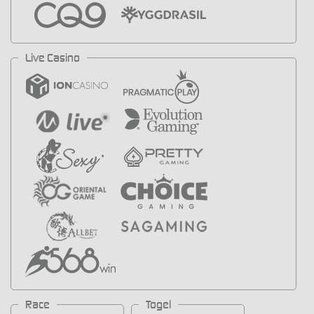
Live Casino
Race
Togel