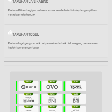
TARUHAN LIVE KASINO
Platform Pilihan bagi perusahaan-perusahaan terbaik di dunia, dengan pilihan
variasi game terbanyak
TARUHAN TOGEL
Platform togel yang menarik dari perusahan terbaik di dunia yang menawarkan
hadiah kemenangan besar