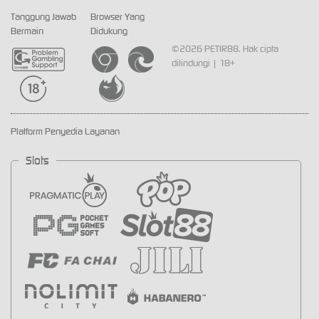
Tanggung Jawab
Browser Yang
Bermain
Didukung
©2026 PETIR88. Hak cipta
dilindungi | 18+
Platform Penyedia Layanan
Slots