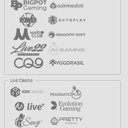
Live Casino