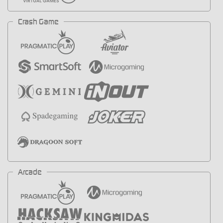
Crash Game
Arcade