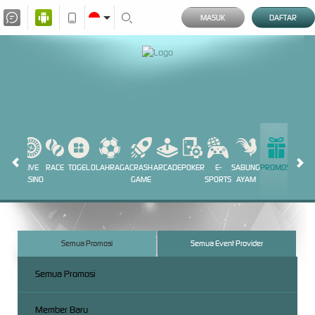
MASUK
DAFTAR
SLOTS
LIVE
RACE
TOGEL
OLAHRAGA
CRASH
ARCADE
POKER
E-
SABUNG
PROMOSI
CASINO
GAME
SPORTS
AYAM
Semua Promosi
Semua Event Provider
Semua Promosi
Member Baru