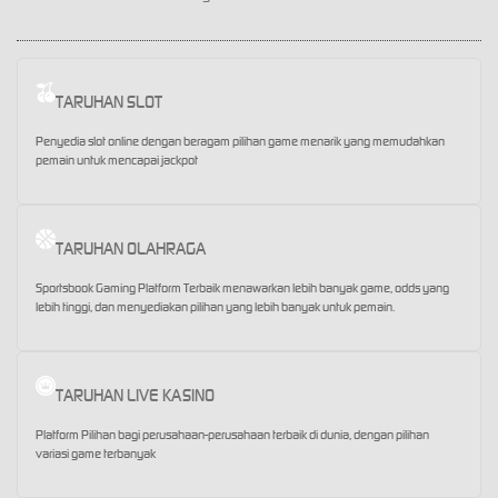
TARUHAN SLOT
Penyedia slot online dengan beragam pilihan game menarik yang memudahkan
pemain untuk mencapai jackpot
TARUHAN OLAHRAGA
Sportsbook Gaming Platform Terbaik menawarkan lebih banyak game, odds yang
lebih tinggi, dan menyediakan pilihan yang lebih banyak untuk pemain.
TARUHAN LIVE KASINO
Platform Pilihan bagi perusahaan-perusahaan terbaik di dunia, dengan pilihan
variasi game terbanyak