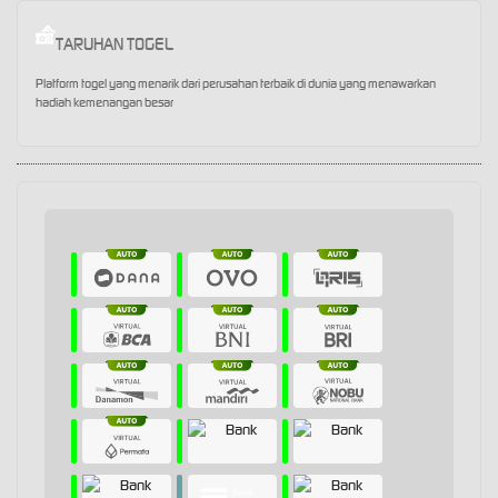
TARUHAN TOGEL
Platform togel yang menarik dari perusahan terbaik di dunia yang menawarkan
hadiah kemenangan besar