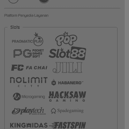
Platform Penyedia Layanan
Slots