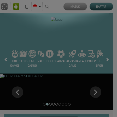
MASUK
DAFTAR
HOT
SLOTS
LIVE
RACE
TOGEL
OLAHRAGA
CRASH
ARCADE
POKER
E-
SABUNG
GAMES
CASINO
GAME
SPORTS
AYAM