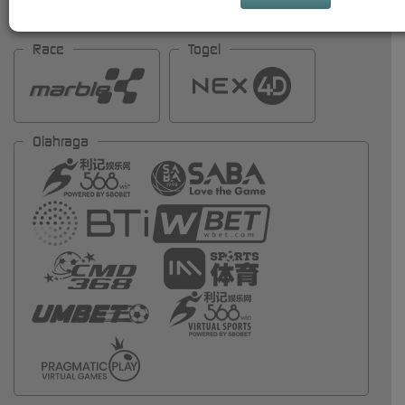
Race
Togel
Olahraga