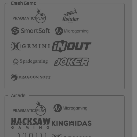
Crash Game
Arcade