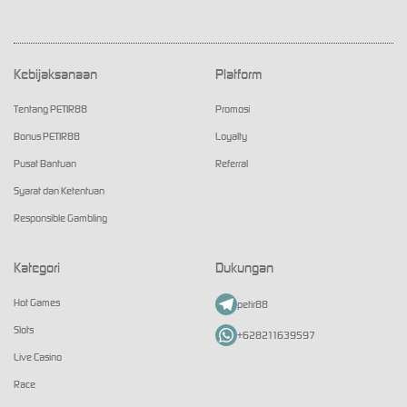
Kebijaksanaan
Platform
Tentang PETIR88
Promosi
Bonus PETIR88
Loyalty
Pusat Bantuan
Referral
Syarat dan Ketentuan
Responsible Gambling
Kategori
Dukungan
Hot Games
petir88
Slots
+628211639597
Live Casino
Race